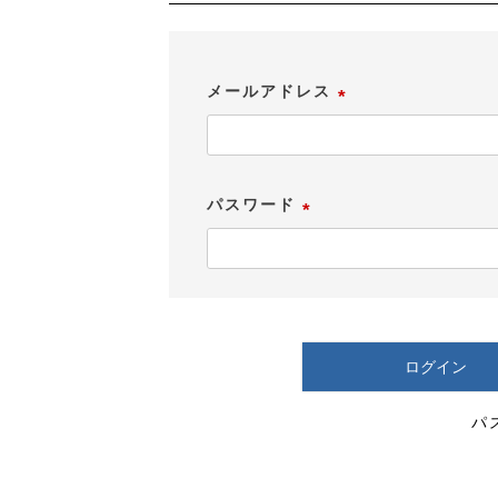
メールアドレス
(
必
須
パスワード
)
(
必
須
)
ログイン
パ