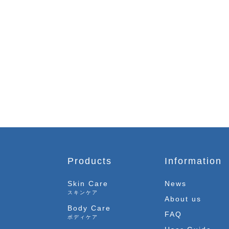
Products
Information
Skin Care
News
スキンケア
About us
Body Care
FAQ
ボディケア