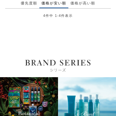
優先度順
価格が安い順
価格が高い順
4
件中
1
-
4
件表示