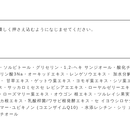
優しく押さえ込むようになじませてください。
BG・ソルビトール・グリセリン・1,2-ヘキ サンジオール・酸
ルリン酸3Na・オーキッドエキス・レンゲソウエキス・ 加水分
a・ 甘草エキス・ゲットウ葉エキス・ヨモギ葉エキス・シソ葉
ス・サッカロミセスセ レビシアエエキス・ローヤルゼリーエキ
・ローズマリー葉エキス・オウゴン 根エキス・ツルレイシ果
ィカ根エキス・乳酸桿菌/ワサビ根発酵エキス・セ イヨウシロ
マー･ユビキノン (コエンザイムQ10) ・水添レシチン・シリ
キチオール