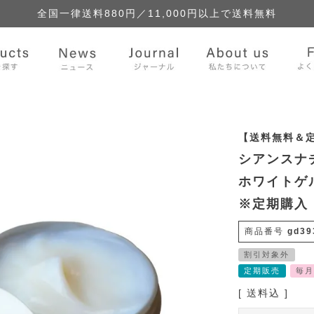
全国一律送料880円／
11,000円以上で送料無料
【送料無料＆
シアンスナ
ホワイトゲル
※定期購入
商品番号
gd39
割引対象外
定期販売
毎月
送料込