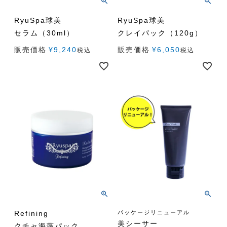
RyuSpa球美
RyuSpa球美
セラム（30ml）
クレイパック（120g）
販売価格
¥
9,240
販売価格
¥
6,050
税込
税込
Refining
パッケージリニューアル
美シーサー
クチャ海藻パック