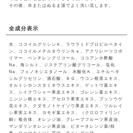
その後、水またはぬるま湯でよく洗い流します。
全成分表示
水、ココイルグリシンＫ、ラウラミドプロピルベタイ
ン、ココイルメチルタウリンＮａ、アクリレーツコポ
リマー、ペンチレングリコール、ココアンホ酢酸
Na、海シルト、ジステアリン酸グリコール、塩化
Na、フェノキシエタノール、水酸化Ｋ、エチルヘキ
シルグリセリン、酒石酸、ＢＧ、ウコン根茎エキス、
オルトシホンスタミネウスエキス、ゲットウ葉エキ
ス、シイクワシャー果皮エキス、ゴレンシ葉エキス、
ニンジン根エキス、アセロラ果実エキス、ブッソウゲ
花エキス、クダモノトケイソウ果皮エキス、ツルレイ
シ果実エキス、ヨモギ葉エキス、（クロロフィリン/
銅）複合体、オレンジ油、グレープフルーツ果皮油、
マンダリンオレンジ果皮油、ビターオレンジ葉/枝