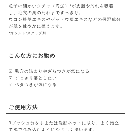
粒子の細かいクチャ（海泥）*が皮脂や汚れを吸着
し、毛穴の奥の汚れまですっきり。
ウコン根茎エキスやゲットウ葉エキスなどの保湿成分
が肌を健やかに整えます。
*海シルト/スクラブ剤
こんな方にお勧め
☑ 毛穴の詰まりやざらつきが気になる
☑ すっきり落としたい
☑ ベタつきが気になる
ご使用方法
3プッシュ分を手または洗顔ネットに取り、よく泡立
て泡で包み込むようにやさしく洗います。