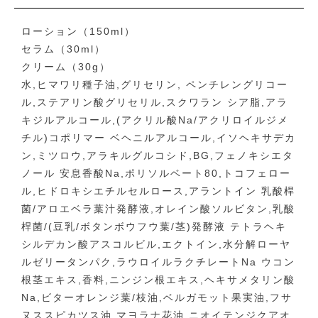
ローション（150ml）
セラム（30ml）
クリーム（30g）
水,ヒマワリ種子油,グリセリン, ペンチレングリコー
ル,ステアリン酸グリセリル,スクワラン シア脂,アラ
キジルアルコール,(アクリル酸Na/アクリロイルジメ
チル)コポリマー ベヘニルアルコール,イソヘキサデカ
ン,ミツロウ,アラキルグルコシド,BG,フェノキシエタ
ノール 安息香酸Na,ポリソルベート80,トコフェロー
ル,ヒドロキシエチルセルロース,アラントイン 乳酸桿
菌/アロエベラ葉汁発酵液,オレイン酸ソルビタン,乳酸
桿菌/(豆乳/ボタンボウフウ葉/茎)発酵液 テトラヘキ
シルデカン酸アスコルビル,エクトイン,水分解ローヤ
ルゼリータンパク,ラウロイルラクチレートNa ウコン
根茎エキス,香料,ニンジン根エキス,ヘキサメタリン酸
Na,ビターオレンジ葉/枝油,ベルガモット果実油,フサ
ヌススピカツス油,マヨラナ花油,ニオイテンジクアオ