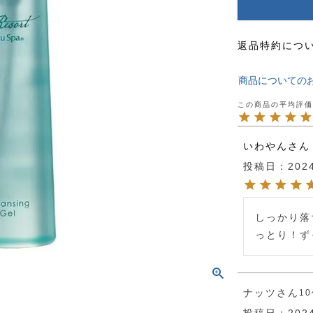
返品特約につ
商品についての
いわやん
投稿日
202
しっかり落
っとり！ず
ナッツ
1