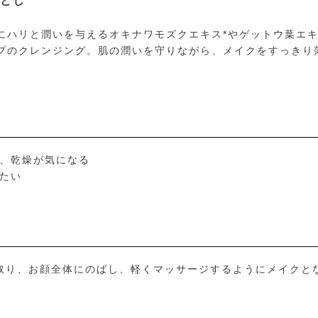
とし
にハリと潤いを与えるオキナワモズクエキス*やゲットウ葉エキ
プのクレンジング。肌の潤いを守りながら、メイクをすっきり
ど、乾燥が気になる
したい
に取り、お顔全体にのばし、軽くマッサージするようにメイクと