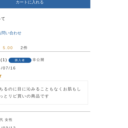
カートに入れる
いて
お問い合わせ
5.00
2
1
非公開
購入者
4/07/16
ちるのに目に沁みることもなくお肌もし
っとリピ買いの商品です
0代
女性