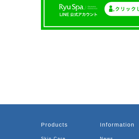
Products
Information
Skin Care
News