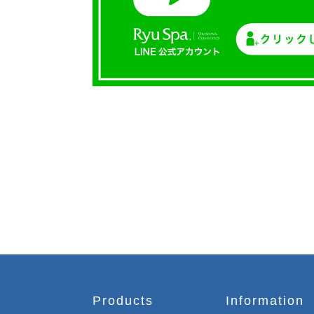
Products
Information