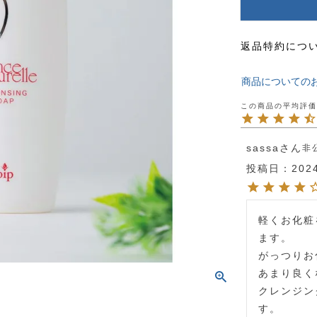
返品特約につ
商品についての
sassa
非
投稿日
202
軽くお化粧
ます。

がっつりお
あまり良く
クレンジン
す。
