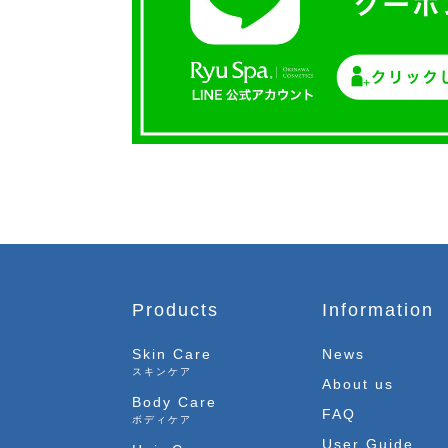
Products
Information
Skin Care
News
スキンケア
About us
Body Care
FAQ
ボディケア
User Guide