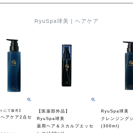
RyuSpa球美 | ヘアケア
トにて販売】
【医薬部外品】
RyuSpa球美
球美ヘアケア2点セ
RyuSpa球美
クレンジング
薬用ヘア＆スカルプエッセ
(300ml)