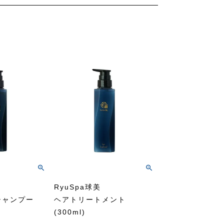
RyuSpa球美
シャンプー
ヘアトリートメント
(300ml)