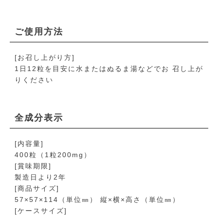
ご使用方法
[お召し上がり方]
1日12粒を目安に水またはぬるま湯などでお 召し上が
りください
全成分表示
[内容量]
400粒（1粒200mg）
[賞味期限]
製造日より2年
[商品サイズ]
57×57×114（単位㎜） 縦×横×高さ（単位㎜）
[ケースサイズ]