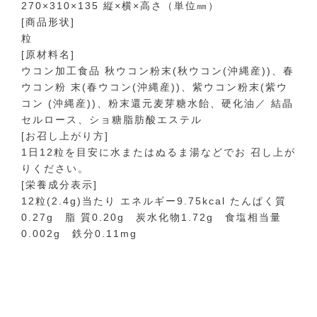
270×310×135 縦×横×高さ（単位㎜）
[商品形状]
粒
[原材料名]
ウコン加工食品 秋ウコン粉末(秋ウコン(沖縄産))、春
ウコン粉 末(春ウコン(沖縄産))、紫ウコン粉末(紫ウ
コン (沖縄産))、粉末還元麦芽糖水飴、硬化油／ 結晶
セルロース、ショ糖脂肪酸エステル
[お召し上がり方]
1日12粒を目安に水またはぬるま湯などでお 召し上が
りください。
[栄養成分表示]
12粒(2.4g)当たり エネルギー9.75kcal たんぱく質
0.27g 脂 質0.20g 炭水化物1.72g 食塩相当量
0.002g 鉄分0.11mg