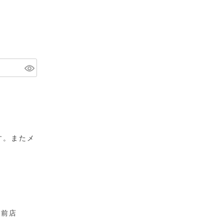
す。またメ
。
庁前店