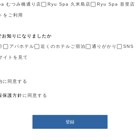
Spa むつみ橋通り店
Ryu Spa 久米島店
Ryu Spa 首里店
トをご利用
でお知りになりましたか
介
アパホテル
近くのホテルご宿泊
通りがかり
SNS
サイトを見て
約
に同意する
報保護方針
に同意する
登録