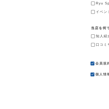
Ryu 
イベン
当店を何
知人紹
口コミ
会員規
個人情