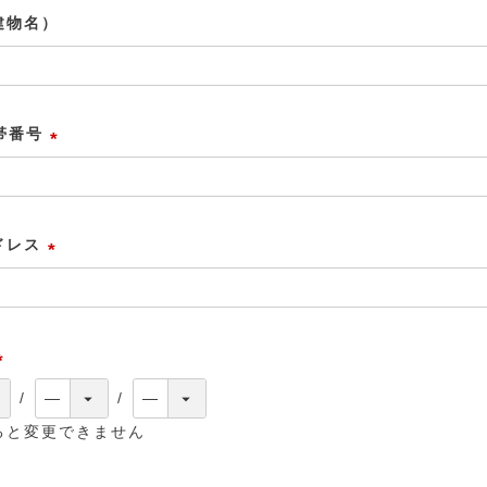
須
建物名）
)
携帯番号
(
必
須
ドレス
)
(
必
須
)
(
必
ると変更できません
須
)