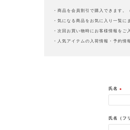
・商品を会員割引で購入できます。
・気になる商品をお気に入り一覧に
・次回お買い物時にお客様情報をご
・人気アイテムの入荷情報・予約情
氏名
(
必
須
氏名（フ
)