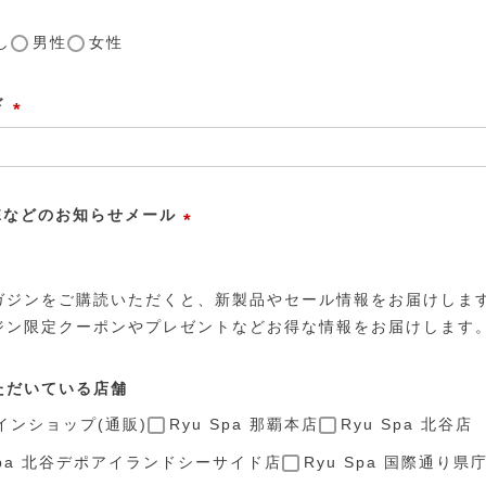
し
男性
女性
ド
(
必
須
LEなどのお知らせメール
)
(
必
ガジンをご購読いただくと、新製品やセール情報をお届けしま
須
ジン限定クーポンやプレゼントなどお得な情報をお届けします
)
ただいている店舗
インショップ(通販)
Ryu Spa 那覇本店
Ryu Spa 北谷店
 Spa 北谷デポアイランドシーサイド店
Ryu Spa 国際通り県