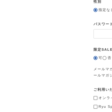
性別
指定な
パスワー
限定SA
可
否
メールマ
ールマガ
ご利用い
オンラ
Ryu