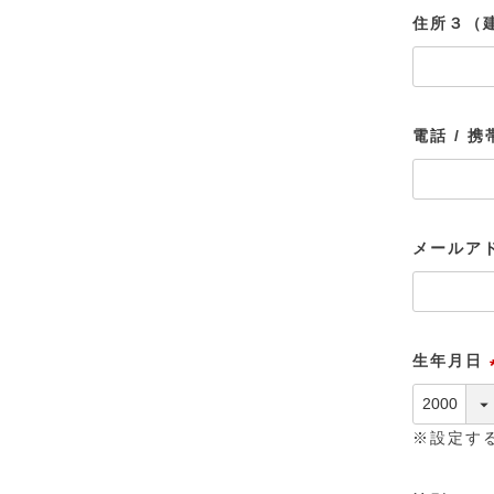
住所３（
電話 / 
メールア
生年月日
※設定す