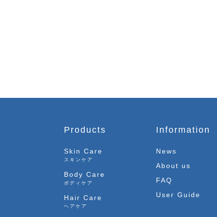
Products
Information
Skin Care
News
スキンケア
About us
Body Care
FAQ
ボディケア
User Guide
Hair Care
ヘアケア