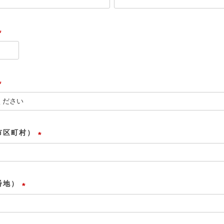
必
須
)
(
必
須
)
(
必
須
市区町村）
)
(
必
須
番地）
)
(
必